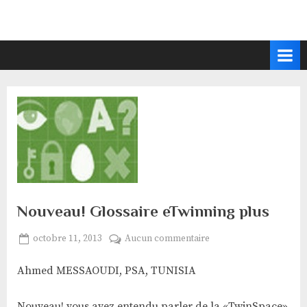
Skip
to
content
Nouveau! Glossaire eTwinning plus
Posted
sur
octobre 11, 2013
Aucun commentaire
By
Ben
on
Nouveau!
Ahmed MESSAOUDI, PSA, TUNISIA
Larbi
Glossaire
Wajih
eTwinning
plus
Nouveau! vous avez entendu parler de la «TwinSpace»