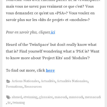
mais vous ne savez pas vraiment ce que c’est? Vous
vous demandez ce qu’est un «PSA»? Vous voulez en
savoir plus sur les «kits de projet» et «modules»?
Pour en savoir plus, cliquez
ici
Heard of the ‘TwinSpace’ but don’t really know what
that is? Find yourself wondering what a ‘PSA’ is? Want
to know more about ‘Project Kits’ and ‘Modules’?
To find out more, click
here
,
,
,
Actions Nationales
Actualités
Actualités Nationales
,
Formations
Ressources
Tags:
,
,
,
,
,
ahmed
etwinning
glossaire
masoudi
massoudi
messaoudi
,
,
tic
twinning