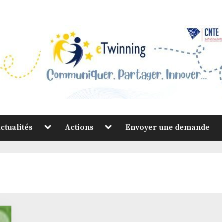
Toggle
Toggle
ctualités
Actions
Envoyer une demande
sub-
sub-
menu
menu