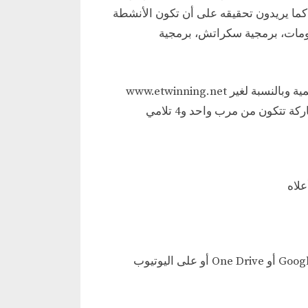
ما يريدون تحقيقه على أن تكون الأنشطة
ومات، برمجية سكراتش، برمجية
www.etwinning.net المسابقة مفتوحة للمنخرطين في برنامج التوأمة الرقمية وبالنسبة لغير
أو على اليوتيوب One Drive أو GoogleDrive مدنا برابط الفيديو وروابط المنتوجات النهائية