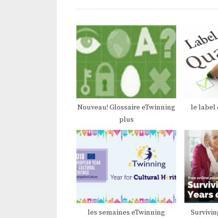
i
o
u
s
P
o
s
t
Nouveau! Glossaire eTwinning
le label
plus
:
les semaines eTwinning
Surviving