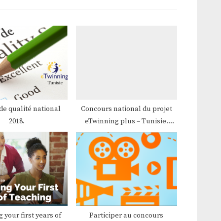
P
o
s
t
:
 de qualité national
Concours national du projet
2018.
eTwinning plus – Tunisie.
Edition 2017
 your first years of
Participer au concours