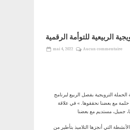
يجية الربيعية للتوأمة الرقمية
Posted
sur
mai 4, 2022
Aucun commentaire
By
Ben
on
حملة
Larbi
يجية
Wajih
يعية
وأمة
قمية
الحملة الترويجية بفصل الربيع لبرنامج
حلمة مع بعضنا نحققوها. » في علاقة
نشطة التي أنجزها التلاميذ بتأطير من