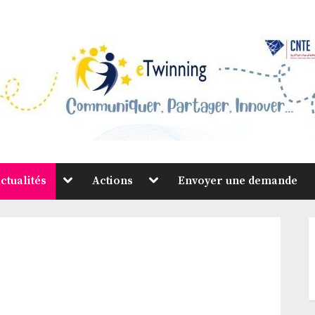
Toggle
Toggle
ctualités
Actions
Envoyer une demande
sub-
sub-
menu
menu