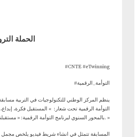
الحملة الترو
ال
#CNTE #eTwinning
الترو
الرب
للت
#التوأمة_الرقمية
الر
ينظم المركز الوطني للتكنولوجيات في التربية مسابقة 
التوأمة الرقمية تحت شعار: » المستقبل فكرة، إبداع، 
بالمحور السنوي لبرنامج التوأمة الرقمية: « مستقبلنا، جميل، مستديم مع بعضنا. »
المسابقة تتمثل في انشاء شريط فيديو يلخص مجمل الأ