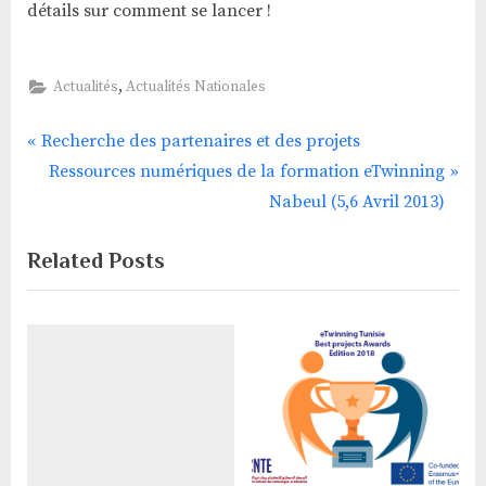
détails sur comment se lancer !
,
Actualités
Actualités Nationales
P
Navigation
Recherche des partenaires et des projets
r
N
Ressources numériques de la formation eTwinning
de
e
e
Nabeul (5,6 Avril 2013)
v
x
l’article
Related Posts
i
t
o
P
u
o
s
s
P
t
o
:
s
t