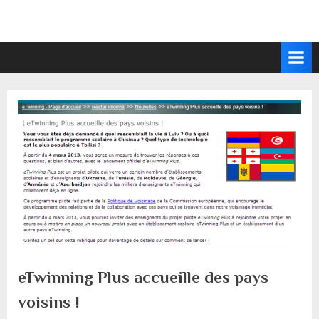
Skip
to
content
eTwinning Plus accueille des pays
voisins !