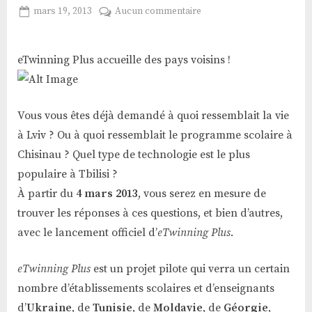
Posted
sur
mars 19, 2013
Aucun commentaire
By
Ben
on
eTwinning
Larbi
Plus
Wajih
accueille
eTwinning Plus accueille des pays voisins !
des
pays
voisins
Vous vous êtes déjà demandé à quoi ressemblait la vie
!
à Lviv ? Ou à quoi ressemblait le programme scolaire à
Chisinau ? Quel type de technologie est le plus
populaire à Tbilisi ?
À partir du
4 mars 2013
, vous serez en mesure de
trouver les réponses à ces questions, et bien d’autres,
avec le lancement officiel d’
eTwinning Plus
.
eTwinning Plus
est un projet pilote qui verra un certain
nombre d’établissements scolaires et d’enseignants
d’
Ukraine
, de
Tunisie
, de
Moldavie
, de
Géorgie
,